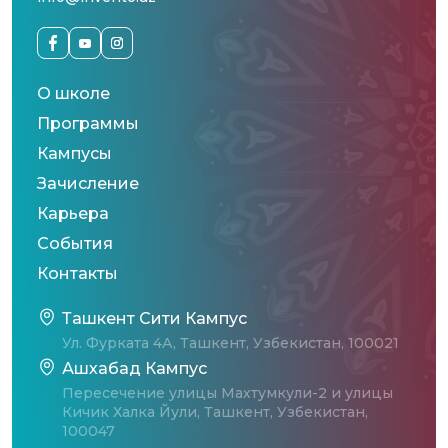
О школе
Программы
Кампусы
Зачисление
Карьера
События
Контакты
Ташкент Сити Кампус
Ул. Фурката 4А, Ташкент, Узбекистан, 100021
Ашхабад Кампус
Пересечение улицы Махтумкули-2 и улицы
Кичик Халка Йули, Ташкент, Узбекистан,
100047