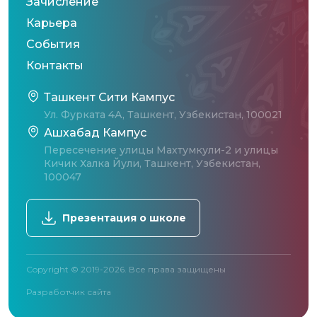
Зачисление
Карьера
События
Контакты
Ташкент Сити Кампус
Ул. Фурката 4А, Ташкент, Узбекистан, 100021
Ашхабад Кампус
Пересечение улицы Махтумкули-2 и улицы
Кичик Халка Йули, Ташкент, Узбекистан,
100047
Презентация о школе
Copyright © 2019-2026. Все права защищены
Разработчик сайта