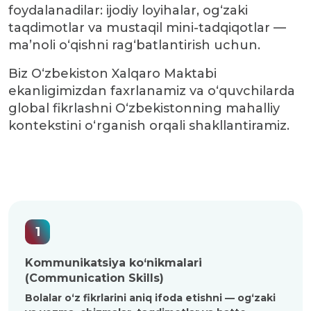
foydalanadilar: ijodiy loyihalar, og‘zaki
taqdimotlar va mustaqil mini-tadqiqotlar —
ma’noli o‘qishni rag‘batlantirish uchun.
Biz O‘zbekiston Xalqaro Maktabi
ekanligimizdan faxrlanamiz va o‘quvchilarda
global fikrlashni O‘zbekistonning mahalliy
kontekstini o‘rganish orqali shakllantiramiz.
1
Kommunikatsiya ko‘nikmalari
(Communication Skills)
Bolalar o‘z fikrlarini aniq ifoda etishni — og‘zaki