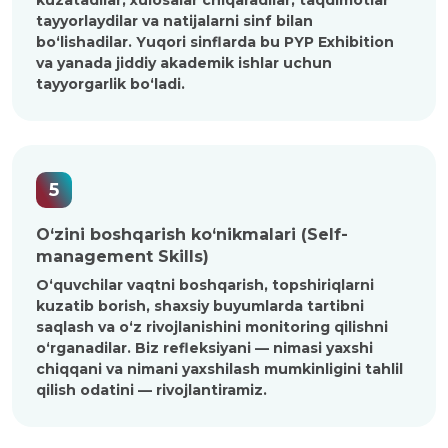
kuzatadilar, xulosalar chiqaradilar, taqdimotlar
tayyorlaydilar va natijalarni sinf bilan
bo‘lishadilar. Yuqori sinflarda bu PYP Exhibition
va yanada jiddiy akademik ishlar uchun
tayyorgarlik bo‘ladi.
5
O‘zini boshqarish ko‘nikmalari (Self-
management Skills)
O‘quvchilar vaqtni boshqarish, topshiriqlarni
kuzatib borish, shaxsiy buyumlarda tartibni
saqlash va o‘z rivojlanishini monitoring qilishni
o‘rganadilar. Biz refleksiyani — nimasi yaxshi
chiqqani va nimani yaxshilash mumkinligini tahlil
qilish odatini — rivojlantiramiz.