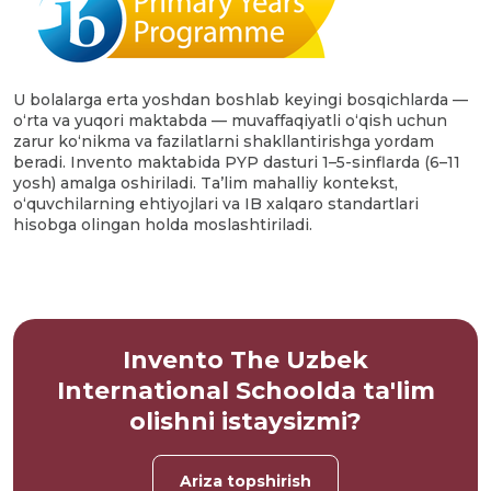
U bolalarga erta yoshdan boshlab keyingi bosqichlarda —
o‘rta va yuqori maktabda — muvaffaqiyatli o‘qish uchun
zarur ko‘nikma va fazilatlarni shakllantirishga yordam
beradi. Invento maktabida PYP dasturi 1–5-sinflarda (6–11
yosh) amalga oshiriladi. Ta’lim mahalliy kontekst,
o‘quvchilarning ehtiyojlari va IB xalqaro standartlari
hisobga olingan holda moslashtiriladi.
Invento The Uzbek
International Schoolda ta'lim
olishni istaysizmi?
Ariza topshirish