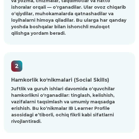
va yozma, chizmalar, taqdimotlar va hatto
ishoralar orqali — o‘rganadilar. Ular ovoz chiqarib
o‘qiydilar, muhokamalarda qatnashadilar va
loyihalarni himoya qiladilar. Bu ularga har qanday
yoshda boshqalar bilan ishonchli muloqot
qilishga yordam beradi.
2
Hamkorlik ko‘nikmalari (Social Skills)
Juftlik va guruh ishlari davomida o‘quvchilar
hamkorlikni o‘rganadilar: tinglash, kelishish,
vazifalarni taqsimlash va umumiy maqsadga
erishish. Bu ko‘nikmalar IB Learner Profile
asosidagi e’tiborli, ochiq fikrli kabi sifatlarni
rivojlantiradi.