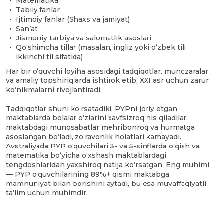
Matematika
Tabiiy fanlar
Ijtimoiy fanlar (Shaxs va jamiyat)
San’at
Jismoniy tarbiya va salomatlik asoslari
Qo‘shimcha tillar (masalan, ingliz yoki o‘zbek tili
ikkinchi til sifatida)
Har bir o‘quvchi loyiha asosidagi tadqiqotlar, munozaralar
va amaliy topshiriqlarda ishtirok etib, XXI asr uchun zarur
ko‘nikmalarni rivojlantiradi.
Tadqiqotlar shuni ko‘rsatadiki, PYPni joriy etgan
maktablarda bolalar o‘zlarini xavfsizroq his qiladilar,
maktabdagi munosabatlar mehribonroq va hurmatga
asoslangan bo‘ladi, zo‘ravonlik holatlari kamayadi.
Avstraliyada PYP o‘quvchilari 3- va 5-sinflarda o‘qish va
matematika bo‘yicha o‘xshash maktablardagi
tengdoshlaridan yaxshiroq natija ko‘rsatgan. Eng muhimi
— PYP o‘quvchilarining 89%+ qismi maktabga
mamnuniyat bilan borishini aytadi, bu esa muvaffaqiyatli
ta’lim uchun muhimdir.