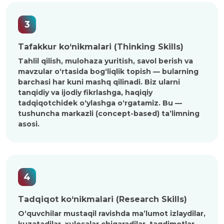
3
Tafakkur ko‘nikmalari (Thinking Skills)
Tahlil qilish, mulohaza yuritish, savol berish va
mavzular o‘rtasida bog‘liqlik topish — bularning
barchasi har kuni mashq qilinadi. Biz ularni
tanqidiy va ijodiy fikrlashga, haqiqiy
tadqiqotchidek o‘ylashga o‘rgatamiz. Bu —
tushuncha markazli (concept-based) ta’limning
asosi.
4
Tadqiqot ko‘nikmalari (Research Skills)
O‘quvchilar mustaqil ravishda ma’lumot izlaydilar,