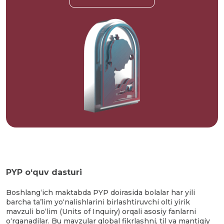
PYP o‘quv dasturi
Boshlang‘ich maktabda PYP doirasida bolalar har yili
barcha ta’lim yo‘nalishlarini birlashtiruvchi olti yirik
mavzuli bo‘lim (Units of Inquiry) orqali asosiy fanlarni
o‘rganadilar. Bu mavzular global fikrlashni, til va mantiqiy