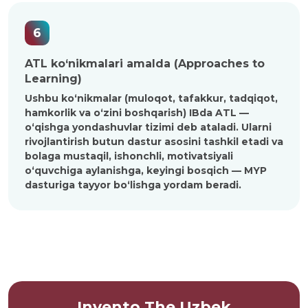
6
ATL ko‘nikmalari amalda (Approaches to
Learning)
Ushbu ko‘nikmalar (muloqot, tafakkur, tadqiqot,
hamkorlik va o‘zini boshqarish) IBda ATL —
o‘qishga yondashuvlar tizimi deb ataladi. Ularni
rivojlantirish butun dastur asosini tashkil etadi va
bolaga mustaqil, ishonchli, motivatsiyali
o‘quvchiga aylanishga, keyingi bosqich — MYP
dasturiga tayyor bo‘lishga yordam beradi.
Invento The Uzbek