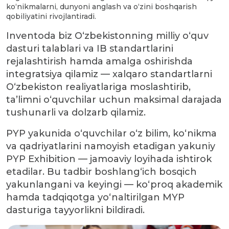
ko‘nikmalarni, dunyoni anglash va o‘zini boshqarish
qobiliyatini rivojlantiradi.
Inventoda biz O‘zbekistonning milliy o‘quv
dasturi talablari va IB standartlarini
rejalashtirish hamda amalga oshirishda
integratsiya qilamiz — xalqaro standartlarni
O‘zbekiston realiyatlariga moslashtirib,
ta’limni o‘quvchilar uchun maksimal darajada
tushunarli va dolzarb qilamiz.
PYP yakunida o‘quvchilar o‘z bilim, ko‘nikma
va qadriyatlarini namoyish etadigan yakuniy
PYP Exhibition — jamoaviy loyihada ishtirok
etadilar. Bu tadbir boshlang‘ich bosqich
yakunlangani va keyingi — ko‘proq akademik
hamda tadqiqotga yo‘naltirilgan MYP
dasturiga tayyorlikni bildiradi.