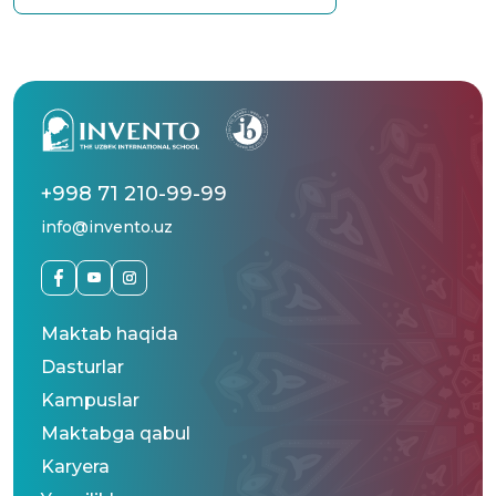
+998 71 210-99-99
info@invento.uz
Maktab haqida
Dasturlar
Kampuslar
Maktabga qabul
Karyera