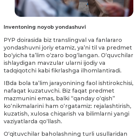
Inventoning noyob yondashuvi
PYP doirasida biz translingval va fanlararo
yondashuvni joriy etamiz, ya’ni til va predmet
bo‘yicha ta’lim o‘zaro bog‘langan. O‘quvchilar
ishlaydigan mavzular ularni ijodiy va
tadqiqotchi kabi fikrlashga ilhomlantiradi.
IBda bola ta’lim jarayonining faol ishtirokchisi,
nafaqat kuzatuvchi. Biz faqat predmet
mazmunini emas, balki “qanday o‘qish”
ko‘nikmalarini ham o‘rgatamiz: rejalashtirish,
kuzatish, xulosa chiqarish va bilimlarni yangi
vaziyatlarda qo‘llash.
O‘qituvchilar baholashning turli usullaridan