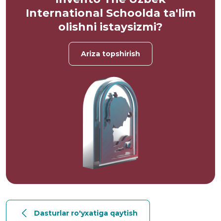
International Schoolda ta'lim
olishni istaysizmi?
Ariza topshirish
Dasturlar ro'yxatiga qaytish