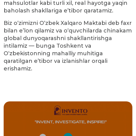
mahsulotlar kabi turli xil, real hayotga yaqin
baholash shakllariga e’tibor qaratamiz.
Biz o‘zimizni O‘zbek Xalqaro Maktabi deb faxr
bilan e’lon qilamiz va o‘quvchilarda chinakam
global dunyoqarashni shakllantirishga
intilamiz — bunga Toshkent va
O‘zbekistonning mahalliy muhitiga
qaratilgan e’tibor va izlanishlar orqali
erishamiz.