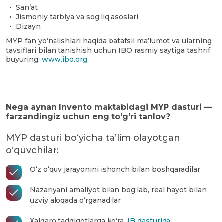
San’at
Jismoniy tarbiya va sog‘liq asoslari
Dizayn
MYP fan yo‘nalishlari haqida batafsil ma’lumot va ularning
tavsiflari bilan tanishish uchun IBO rasmiy saytiga tashrif
buyuring:
www.ibo.org
.
Nega aynan Invento maktabidagi MYP dasturi —
farzandingiz uchun eng to‘g‘ri tanlov?
MYP dasturi bo‘yicha ta’lim olayotgan
o‘quvchilar:
O‘z o‘quv jarayonini ishonch bilan boshqaradilar
Nazariyani amaliyot bilan bog‘lab, real hayot bilan
uzviy aloqada o‘rganadilar
Xalqaro tadqiqotlarga ko‘ra,
IB dasturida