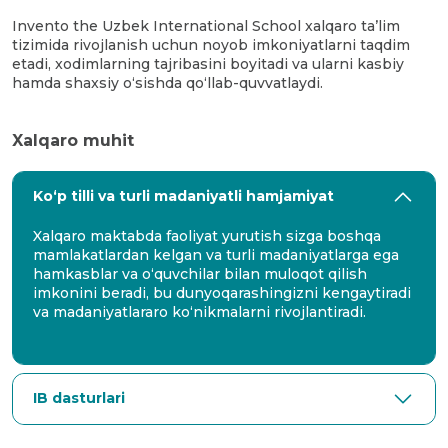
Invento the Uzbek International School xalqaro ta’lim
tizimida rivojlanish uchun noyob imkoniyatlarni taqdim
etadi, xodimlarning tajribasini boyitadi va ularni kasbiy
hamda shaxsiy o‘sishda qo‘llab-quvvatlaydi.
Xalqaro muhit
Ko‘p tilli va turli madaniyatli hamjamiyat
Xalqaro maktabda faoliyat yurutish sizga boshqa
mamlakatlardan kelgan va turli madaniyatlarga ega
hamkasblar va o‘quvchilar bilan muloqot qilish
imkonini beradi, bu dunyoqarashingizni kengaytiradi
va madaniyatlararo ko‘nikmalarni rivojlantiradi.
IB dasturlari