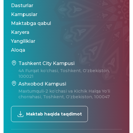
Dasturlar
Kampuslar
Maktabga qabul
Karyera
Yangiliklar
Aloqa
Tashkent City Kampusi
4A Furqat ko‘chasi, Toshkent, O‘zbekiston,
100021
Ashxobod Kampusi
Maxtumquli-2 ko‘chasi va Kichik Halqa Yo‘li
chorrahasi, Toshkent, O‘zbekiston, 100047
Maktab haqida taqdimot