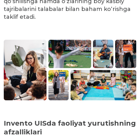
qo‘shilishga hamda o‘zlarining boy kasbiy
tajribalarini talabalar bilan baham ko‘rishga
taklif etadi.
Invento UISda faoliyat yurutishning
afzalliklari