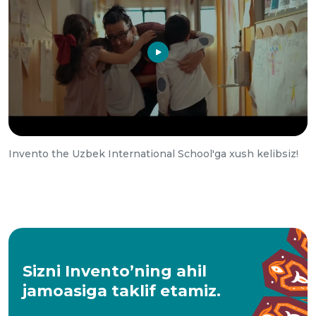
Invento the Uzbek International School'ga xush kelibsiz!
Sizni Invento’ning ahil
jamoasiga taklif etamiz.