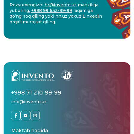
Rezyumengizni
hr@invento.uz
manziliga
yuboring,
+998 99 633-99-99
raqamiga
qo‘ng‘iroq qiling yoki
hh.uz
yoxud
LinkedIn
orqali murojaat qiling.
+998 71 210-99-99
info@invento.uz
Maktab haqida