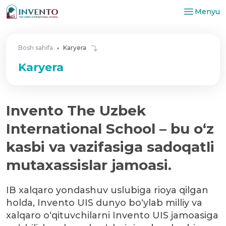
Menyu
Bosh sahifa
Karyera
Karyera
Invento The Uzbek
International School – bu o‘z
kasbi va vazifasiga sadoqatli
mutaxassislar jamoasi.
IB xalqaro yondashuv uslubiga rioya qilgan
holda, Invento UIS dunyo bo‘ylab milliy va
xalqaro o‘qituvchilarni Invento UIS jamoasiga