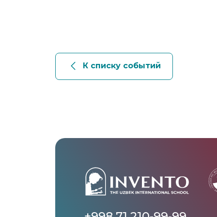
К списку событий
+998 71 210-99-99