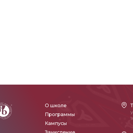
О школе
У
Программы
1
Кампусы
Зачисление