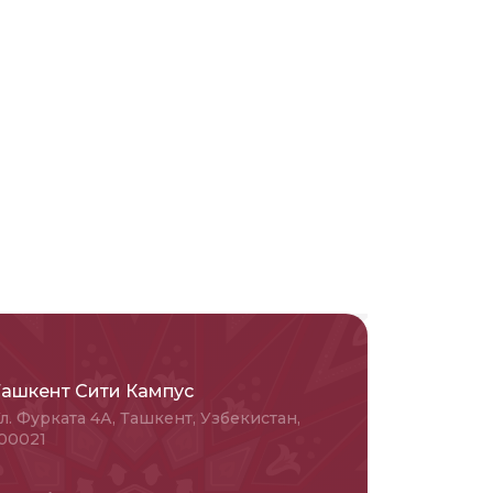
Ташкент Сити Кампус
л. Фурката 4А, Ташкент, Узбекистан,
00021