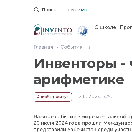
Поиск
EN
UZ
RU
О школе
Про
Главная
События
Инвенторы -
арифметике
12.10.2024 14:50
Ашхабад Кампус
Важное событие в мире ментальной а
20 июля 2024 года прошли Междунар
представили Узбекистан среди участни